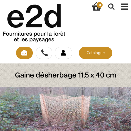
Aller
0
au
Mai
contenu
principal
nav
Catalogue
User
account
Gaine désherbage 11,5 x 40 cm
menu