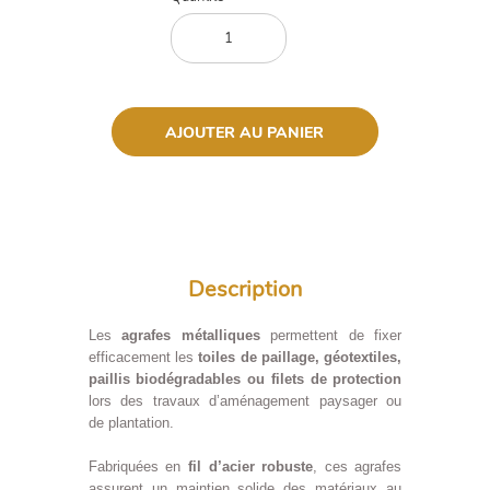
Description
Description
Les
agrafes métalliques
permettent de fixer
efficacement les
toiles de paillage, géotextiles,
paillis biodégradables ou filets de protection
lors des travaux d’aménagement paysager ou
de plantation.
Fabriquées en
fil d’acier robuste
, ces agrafes
assurent un maintien solide des matériaux au